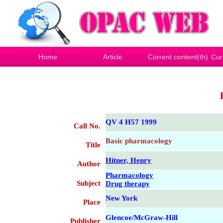
Home
Article
Current content(th)
Cur
QV 4 H57 1999
Call No.
Basic pharmacology
Title
Hitner, Henry
Author
Pharmacology
Subject
Drug therapy
New York
Place
Glencoe/McGraw-Hill
Publisher