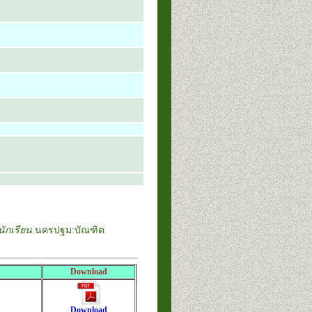
ักเรียน
.นครปฐม:บัณฑิต
Download
Download