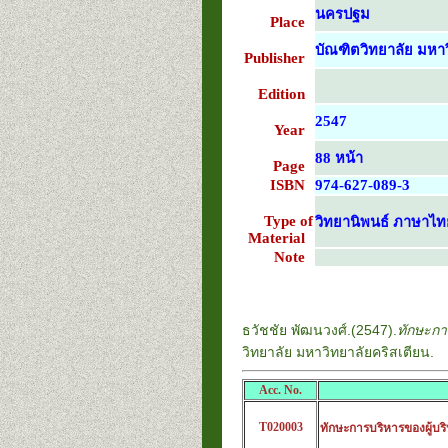
นครปฐม
Place
บัณฑิตวิทยาลัย มหาว
Publisher
Edition
2547
Year
88 หน้า
Page
ISBN
974-627-089-3
Type of
วิทยานิพนธ์ ภาษาไท
Material
Note
ธวัชชัย พัฒนวงศ์.(2547).
ทักษะกา
วิทยาลัย มหาวิทยาลัยคริสเตียน.
Acc. No.
T020003
ทักษะการบริหารของผู้บ