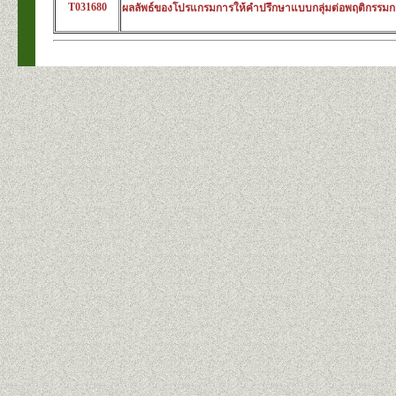
T031680
ผลลัพธ์ของโปรแกรมการให้คำปรึกษาแบบกลุ่มต่อพฤติกรรมการป