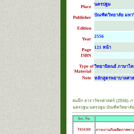
นครปฐม
Place
บัณฑิตวิทยาลัย มหาว
Publisher
Edition
2556
Year
121 หน้า
Page
ISBN
Type of
วิทยานิพนธ์ ภาษาไท
Material
Note
หลักสูตรพยาบาลศา
สมนึก ธาราวัชรศาสตร์.(2556).
ภ
นครปฐม
.นครปฐม:บัณฑิตวิทยาลัย
Acc. No.
T034369
ภาระงานกับผลิตภาพทาง