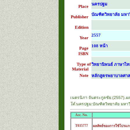
นครปฐม
Place
บัณฑิตวิทยาลัย มหาว
Publisher
Edition
2557
Year
108 หน้า
Page
ISBN
Type of
วิทยานิพนธ์ ภาษาไท
Material
Note
หลักสูตรพยาบาลศาส
เนตรนิภา จันตระกูลชัย.(2557).
ผล
ได้
.นครปฐม:บัณฑิตวิทยาลัย มหาวิ
Acc. No.
T035777
ผลลัพธ์ของการใช้โปรแกร