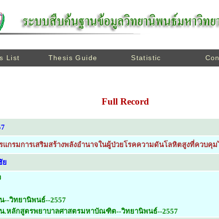
s List
Thesis Guide
Statistic
Con
Full Record
57
รแกรมการเสริมสร้างพลังอำนาจในผู้ป่วยโรคความดันโลหิตสูงที่ควบคุมไ
ัย
ง
น--วิทยานิพนธ์--2557
ยน.หลักสูตรพยาบาลศาสตรมหาบัณฑิต--วิทยานิพนธ์--2557