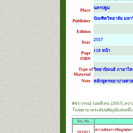
นครปฐม
Place
บัณฑิตวิทยาลัย มหาว
Publisher
Edition
2557
Year
118 หน้า
Page
ISBN
Type of
วิทยานิพนธ์ ภาษาไท
Material
Note
หลักสูตรพยาบาลศาส
พัชราภรณ์ รอดสีเสน.(2557).
ความ
โรงพยาบาลระดับทุติยภูมิแห่งหนึ
Acc. No.
ความต้องการข้อมูลสุขภาพ
T035813