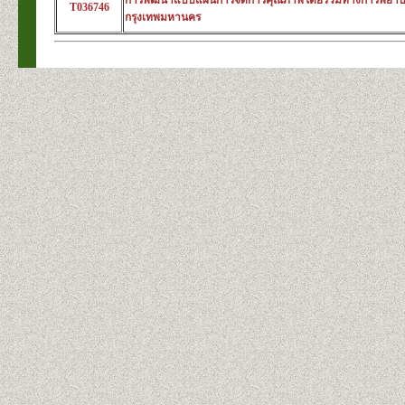
การพัฒนาแบบแผนการจัดการคุณภาพโดยรวมทางการพยาบาลแ
T036746
กรุงเทพมหานคร