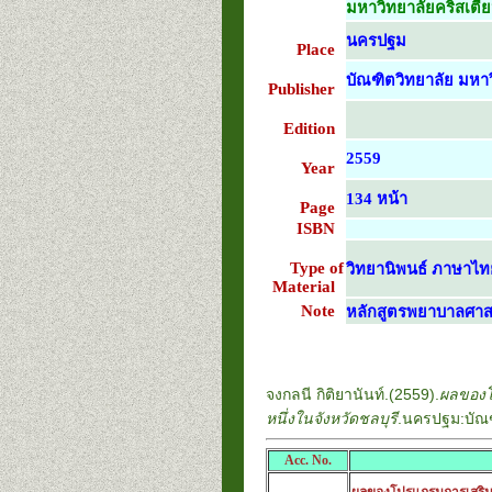
มหาวิทยาลัยคริสเตี
นครปฐม
Place
บัณฑิตวิทยาลัย มหาว
Publisher
Edition
2559
Year
134 หน้า
Page
ISBN
Type of
วิทยานิพนธ์ ภาษาไท
Material
Note
หลักสูตรพยาบาลศา
จงกลนี กิติยานันท์.(2559).
ผลของโ
หนึ่งในจังหวัดชลบุรี
.นครปฐม:บัณฑ
Acc. No.