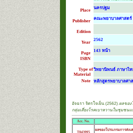
นครปฐม
Place
คณะพยาบาลศาสตร์ ม
Publisher
Edition
2562
Year
143 หน้า
Page
ISBN
Type of
วิทยานิพนธ์ ภาษาไท
Material
Note
หลักสูตรพยาบาลศาส
อัจฉรา จิตรใจเย็น.(2562).
ผลของโ
กลุ่มเสี่ยงโรคเบาหวานในชุมชนแห่
Acc. No.
ผลของโปรแกรมการส่งเสร
T043995