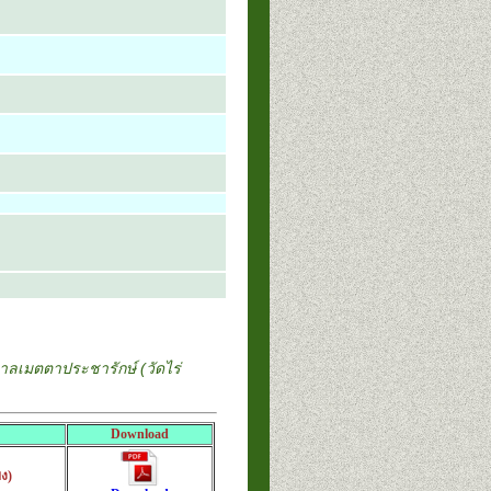
าบาลเมตตาประชารักษ์ (วัดไร่
Download
ิง)