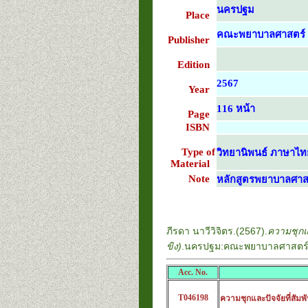
นครปฐม
Place
คณะพยาบาลศาสตร์ ม
Publisher
Edition
2567
Year
116 หน้า
Page
ISBN
Type of
วิทยานิพนธ์ ภาษาไท
Material
Note
หลักสูตรพยาบาลศาสต
ภีรดา นาวีวิจิตร.(2567).
ความชุกแล
ขิง)
.นครปฐม:คณะพยาบาลศาสตร์ ม
Acc. No.
T046198
ความชุกและปัจจัยที่สัมพ