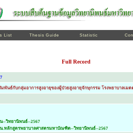
s List
Thesis Guide
Statistic
Con
Full Record
67
ัมพันธ์กับกลุ่มอาการสูงอายุของผู้ป่วยสูงอายุจักษุกรรม โรงพยาบาลเมตต
น--วิทยานิพนธ์--2567
ยน.หลักสูตรพยาบาลศาสตรมหาบัณฑิต--วิทยานิพนธ์--2567