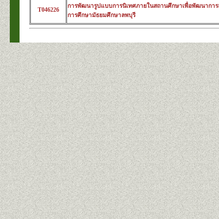
การพัฒนารูปแบบการนิเทศภายในสถานศึกษาเพื่อพัฒนาการสอน
T046226
การศึกษามัธยมศึกษาลพบุรี