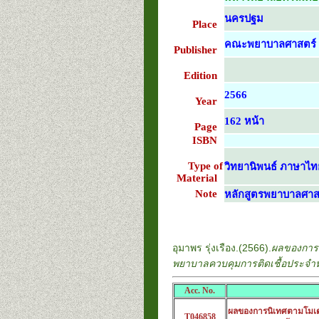
นครปฐม
Place
คณะพยาบาลศาสตร์ ม
Publisher
Edition
2566
Year
162 หน้า
Page
ISBN
Type of
วิทยานิพนธ์ ภาษาไท
Material
Note
หลักสูตรพยาบาลศา
อุมาพร รุ่งเรือง.(2566).
ผลของการน
พยาบาลควบคุมการติดเชื้อประจำหอ
Acc. No.
ผลของการนิเทศตามโมเด
T046858