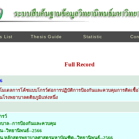
s List
Thesis Guide
Statistic
Con
Full Record
66
มเดลการโค้ชแบบโกรว์ต่อการปฏิบัติการป้องกันและควบคุมการติดเช
ในโรงพยาบาลตติยภูมิแห่งหนึ่ง
รว์
าบาล--การป้องกันและควบคุม
น--วิทยานิพนธ์--2566
ยน.หลักสูตรพยาบาลศาสตรมหาบัณฑิต--วิทยานิพนธ์--2566