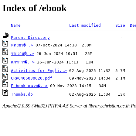
Index of /ebook
Name
Last modified
Size
De
Parent Directory
พุทธธร�..>
รายงาน�..>
สภาการ�..>
Activities-for-Engli..>
CRP6405030020.pdf
E-book-แนวท�..>
Thumbs.db
Apache/2.0.59 (Win32) PHP/4.4.5 Server at library.christian.ac.th Po