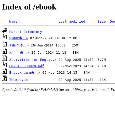
Index of /ebook
Name
Last modified
Size
De
Parent Directory
พุทธธร�..>
รายงาน�..>
สภาการ�..>
Activities-for-Engli..>
CRP6405030020.pdf
E-book-แนวท�..>
Thumbs.db
Apache/2.0.59 (Win32) PHP/4.4.5 Server at library.christian.ac.th Po