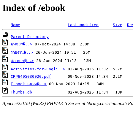
Index of /ebook
Name
Last modified
Size
De
Parent Directory
พุทธธร�..>
รายงาน�..>
สภาการ�..>
Activities-for-Engli..>
CRP6405030020.pdf
E-book-แนวท�..>
Thumbs.db
Apache/2.0.59 (Win32) PHP/4.4.5 Server at library.christian.ac.th Po