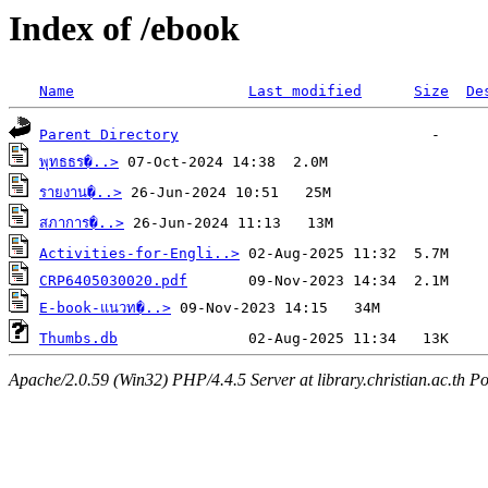
Index of /ebook
Name
Last modified
Size
De
Parent Directory
พุทธธร�..>
รายงาน�..>
สภาการ�..>
Activities-for-Engli..>
CRP6405030020.pdf
E-book-แนวท�..>
Thumbs.db
Apache/2.0.59 (Win32) PHP/4.4.5 Server at library.christian.ac.th Po