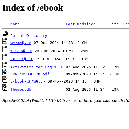
Index of /ebook
Name
Last modified
Size
De
Parent Directory
พุทธธร�..>
รายงาน�..>
สภาการ�..>
Activities-for-Engli..>
CRP6405030020.pdf
E-book-แนวท�..>
Thumbs.db
Apache/2.0.59 (Win32) PHP/4.4.5 Server at library.christian.ac.th Po