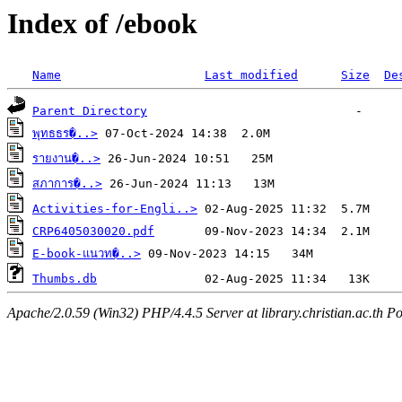
Index of /ebook
Name
Last modified
Size
De
Parent Directory
พุทธธร�..>
รายงาน�..>
สภาการ�..>
Activities-for-Engli..>
CRP6405030020.pdf
E-book-แนวท�..>
Thumbs.db
Apache/2.0.59 (Win32) PHP/4.4.5 Server at library.christian.ac.th Po