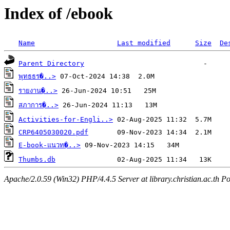
Index of /ebook
Name
Last modified
Size
De
Parent Directory
พุทธธร�..>
รายงาน�..>
สภาการ�..>
Activities-for-Engli..>
CRP6405030020.pdf
E-book-แนวท�..>
Thumbs.db
Apache/2.0.59 (Win32) PHP/4.4.5 Server at library.christian.ac.th Po