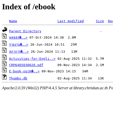
Index of /ebook
Name
Last modified
Size
De
Parent Directory
พุทธธร�..>
รายงาน�..>
สภาการ�..>
Activities-for-Engli..>
CRP6405030020.pdf
E-book-แนวท�..>
Thumbs.db
Apache/2.0.59 (Win32) PHP/4.4.5 Server at library.christian.ac.th Po