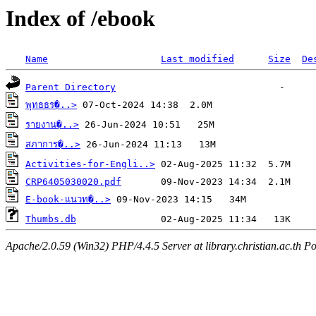
Index of /ebook
Name
Last modified
Size
De
Parent Directory
พุทธธร�..>
รายงาน�..>
สภาการ�..>
Activities-for-Engli..>
CRP6405030020.pdf
E-book-แนวท�..>
Thumbs.db
Apache/2.0.59 (Win32) PHP/4.4.5 Server at library.christian.ac.th Po