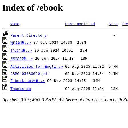
Index of /ebook
Name
Last modified
Size
De
Parent Directory
พุทธธร�..>
รายงาน�..>
สภาการ�..>
Activities-for-Engli..>
CRP6405030020.pdf
E-book-แนวท�..>
Thumbs.db
Apache/2.0.59 (Win32) PHP/4.4.5 Server at library.christian.ac.th Po