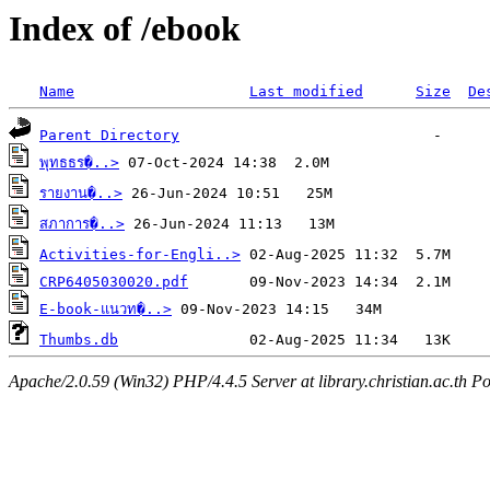
Index of /ebook
Name
Last modified
Size
De
Parent Directory
พุทธธร�..>
รายงาน�..>
สภาการ�..>
Activities-for-Engli..>
CRP6405030020.pdf
E-book-แนวท�..>
Thumbs.db
Apache/2.0.59 (Win32) PHP/4.4.5 Server at library.christian.ac.th Po