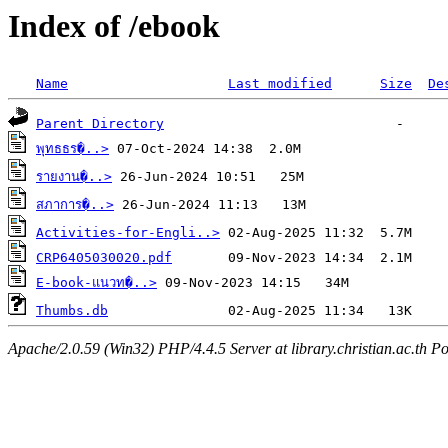
Index of /ebook
Name
Last modified
Size
De
Parent Directory
พุทธธร�..>
รายงาน�..>
สภาการ�..>
Activities-for-Engli..>
CRP6405030020.pdf
E-book-แนวท�..>
Thumbs.db
Apache/2.0.59 (Win32) PHP/4.4.5 Server at library.christian.ac.th Po