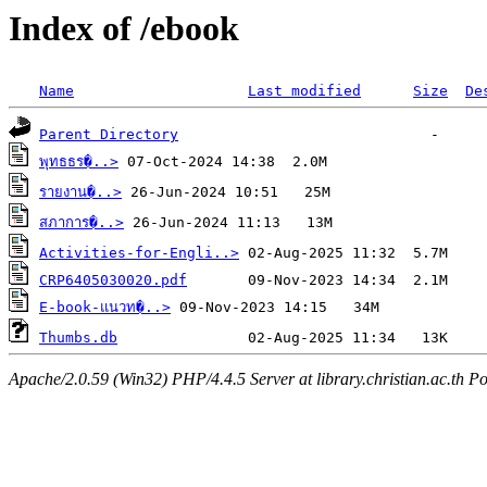
Index of /ebook
Name
Last modified
Size
De
Parent Directory
พุทธธร�..>
รายงาน�..>
สภาการ�..>
Activities-for-Engli..>
CRP6405030020.pdf
E-book-แนวท�..>
Thumbs.db
Apache/2.0.59 (Win32) PHP/4.4.5 Server at library.christian.ac.th Po