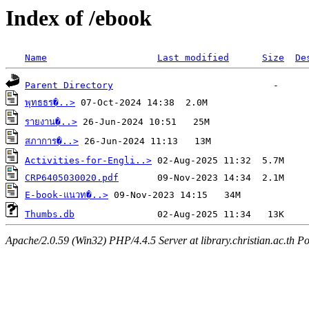
Index of /ebook
Name
Last modified
Size
De
Parent Directory
พุทธธร�..>
รายงาน�..>
สภาการ�..>
Activities-for-Engli..>
CRP6405030020.pdf
E-book-แนวท�..>
Thumbs.db
Apache/2.0.59 (Win32) PHP/4.4.5 Server at library.christian.ac.th Po