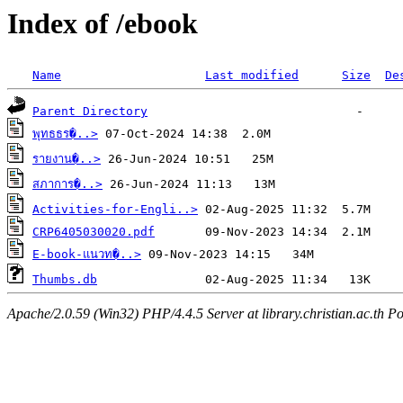
Index of /ebook
Name
Last modified
Size
De
Parent Directory
พุทธธร�..>
รายงาน�..>
สภาการ�..>
Activities-for-Engli..>
CRP6405030020.pdf
E-book-แนวท�..>
Thumbs.db
Apache/2.0.59 (Win32) PHP/4.4.5 Server at library.christian.ac.th Po