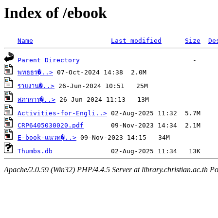
Index of /ebook
Name
Last modified
Size
De
Parent Directory
พุทธธร�..>
รายงาน�..>
สภาการ�..>
Activities-for-Engli..>
CRP6405030020.pdf
E-book-แนวท�..>
Thumbs.db
Apache/2.0.59 (Win32) PHP/4.4.5 Server at library.christian.ac.th Po