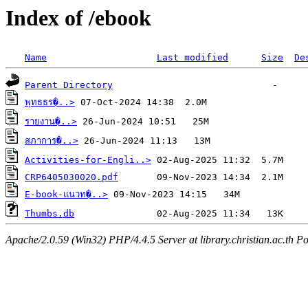
Index of /ebook
Name
Last modified
Size
De
Parent Directory
พุทธธร�..>
รายงาน�..>
สภาการ�..>
Activities-for-Engli..>
CRP6405030020.pdf
E-book-แนวท�..>
Thumbs.db
Apache/2.0.59 (Win32) PHP/4.4.5 Server at library.christian.ac.th Po