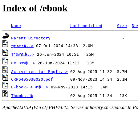
Index of /ebook
Name
Last modified
Size
De
Parent Directory
พุทธธร�..>
รายงาน�..>
สภาการ�..>
Activities-for-Engli..>
CRP6405030020.pdf
E-book-แนวท�..>
Thumbs.db
Apache/2.0.59 (Win32) PHP/4.4.5 Server at library.christian.ac.th Po