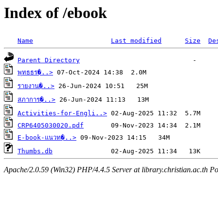
Index of /ebook
Name
Last modified
Size
De
Parent Directory
พุทธธร�..>
รายงาน�..>
สภาการ�..>
Activities-for-Engli..>
CRP6405030020.pdf
E-book-แนวท�..>
Thumbs.db
Apache/2.0.59 (Win32) PHP/4.4.5 Server at library.christian.ac.th Po