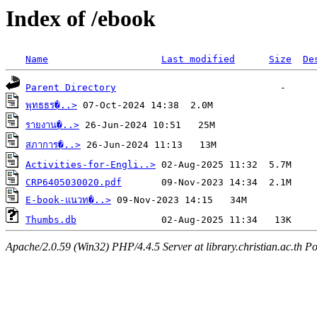
Index of /ebook
Name
Last modified
Size
De
Parent Directory
พุทธธร�..>
รายงาน�..>
สภาการ�..>
Activities-for-Engli..>
CRP6405030020.pdf
E-book-แนวท�..>
Thumbs.db
Apache/2.0.59 (Win32) PHP/4.4.5 Server at library.christian.ac.th Po