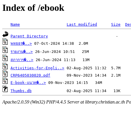
Index of /ebook
Name
Last modified
Size
De
Parent Directory
พุทธธร�..>
รายงาน�..>
สภาการ�..>
Activities-for-Engli..>
CRP6405030020.pdf
E-book-แนวท�..>
Thumbs.db
Apache/2.0.59 (Win32) PHP/4.4.5 Server at library.christian.ac.th Po