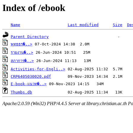
Index of /ebook
Name
Last modified
Size
De
Parent Directory
พุทธธร�..>
รายงาน�..>
สภาการ�..>
Activities-for-Engli..>
CRP6405030020.pdf
E-book-แนวท�..>
Thumbs.db
Apache/2.0.59 (Win32) PHP/4.4.5 Server at library.christian.ac.th Po