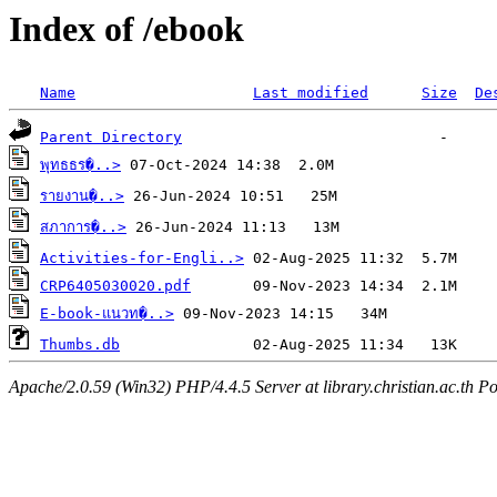
Index of /ebook
Name
Last modified
Size
De
Parent Directory
พุทธธร�..>
รายงาน�..>
สภาการ�..>
Activities-for-Engli..>
CRP6405030020.pdf
E-book-แนวท�..>
Thumbs.db
Apache/2.0.59 (Win32) PHP/4.4.5 Server at library.christian.ac.th Po