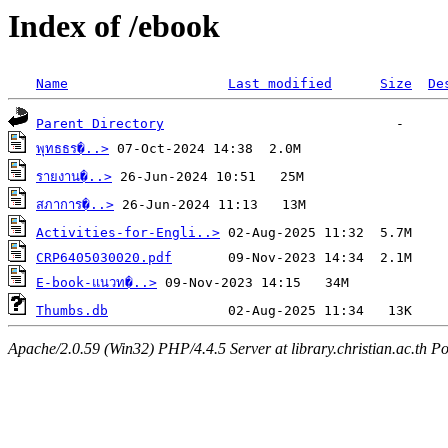
Index of /ebook
Name
Last modified
Size
De
Parent Directory
พุทธธร�..>
รายงาน�..>
สภาการ�..>
Activities-for-Engli..>
CRP6405030020.pdf
E-book-แนวท�..>
Thumbs.db
Apache/2.0.59 (Win32) PHP/4.4.5 Server at library.christian.ac.th Po