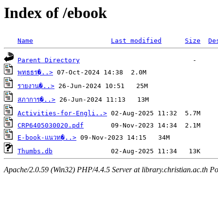
Index of /ebook
Name
Last modified
Size
De
Parent Directory
พุทธธร�..>
รายงาน�..>
สภาการ�..>
Activities-for-Engli..>
CRP6405030020.pdf
E-book-แนวท�..>
Thumbs.db
Apache/2.0.59 (Win32) PHP/4.4.5 Server at library.christian.ac.th Po