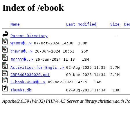
Index of /ebook
Name
Last modified
Size
De
Parent Directory
พุทธธร�..>
รายงาน�..>
สภาการ�..>
Activities-for-Engli..>
CRP6405030020.pdf
E-book-แนวท�..>
Thumbs.db
Apache/2.0.59 (Win32) PHP/4.4.5 Server at library.christian.ac.th Po