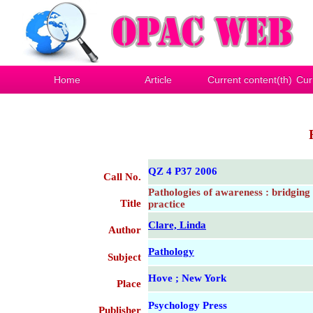
Home
Article
Current content(th)
Cur
QZ 4 P37 2006
Call No.
Pathologies of awareness : bridging
Title
practice
Clare, Linda
Author
Pathology
Subject
Hove ; New York
Place
Psychology Press
Publisher