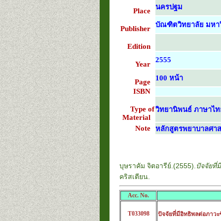
นครปฐม
Place
บัณฑิตวิทยาลัย มหาว
Publisher
Edition
2555
Year
100 หน้า
Page
ISBN
Type of
วิทยานิพนธ์ ภาษาไท
Material
Note
หลักสูตรพยาบาลศาส
บุษราคัม จิตอารีย์.(2555).
ปัจจัยที
คริสเตียน.
Acc. No.
T033098
ปัจจัยที่มีอิทธิพลต่อภา