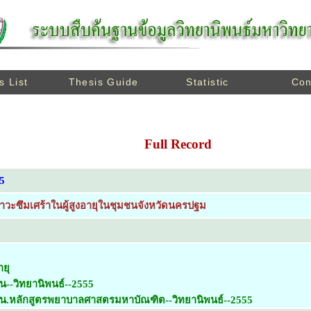
s List
Thesis Guide
Statistic
Con
Full Record
5
อภาวะซึมเศร้าในผู้สูงอายุในชุมชนจังหวัดนครปฐม
ายุ
น--วิทยานิพนธ์--2555
ยน.หลักสูตรพยาบาลศาสตรมหาบัณฑิต--วิทยานิพนธ์--2555