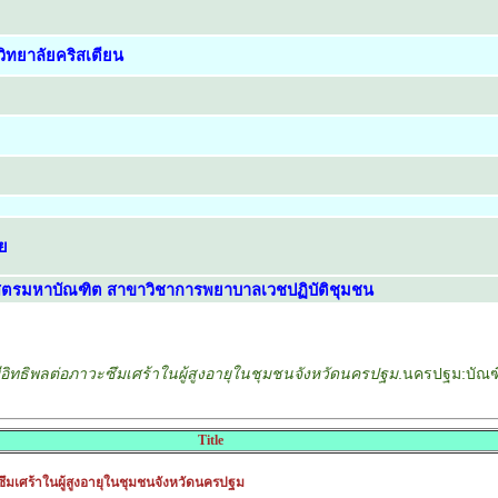
ิทยาลัยคริสเตียน
ย
ตรมหาบัณฑิต สาขาวิชาการพยาบาลเวชปฏิบัติชุมชน
่มีอิทธิพลต่อภาวะซึมเศร้าในผู้สูงอายุในชุมชนจังหวัดนครปฐม
.นครปฐม:บัณฑิ
Title
วะซึมเศร้าในผู้สูงอายุในชุมชนจังหวัดนครปฐม