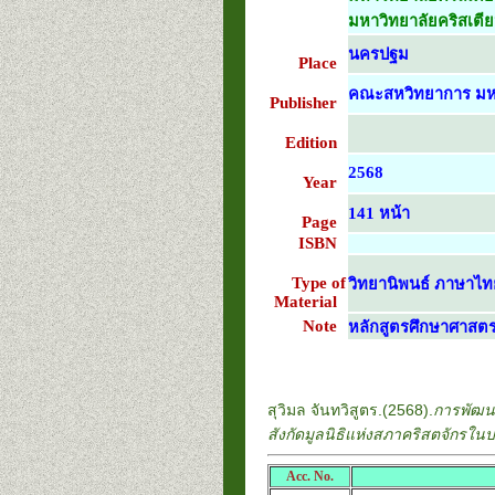
มหาวิทยาลัยคริสเตี
นครปฐม
Place
คณะสหวิทยาการ มหา
Publisher
Edition
2568
Year
141 หน้า
Page
ISBN
Type of
วิทยานิพนธ์ ภาษาไท
Material
Note
หลักสูตรศึกษาศาสต
สุวิมล จันทวิสูตร.(2568).
การพัฒน
สังกัดมูลนิธิแห่งสภาคริสตจักรใ
Acc. No.