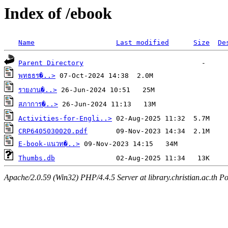
Index of /ebook
Name
Last modified
Size
De
Parent Directory
พุทธธร�..>
รายงาน�..>
สภาการ�..>
Activities-for-Engli..>
CRP6405030020.pdf
E-book-แนวท�..>
Thumbs.db
Apache/2.0.59 (Win32) PHP/4.4.5 Server at library.christian.ac.th Po