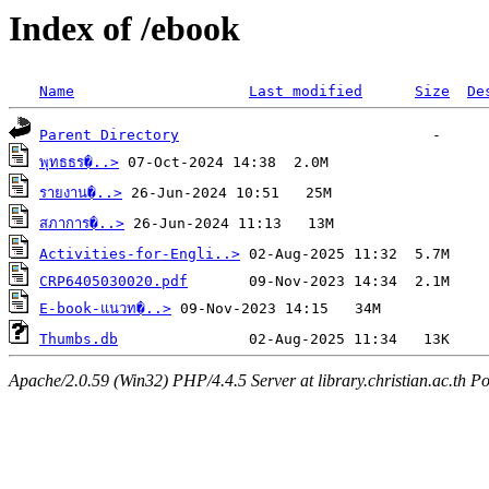
Index of /ebook
Name
Last modified
Size
De
Parent Directory
พุทธธร�..>
รายงาน�..>
สภาการ�..>
Activities-for-Engli..>
CRP6405030020.pdf
E-book-แนวท�..>
Thumbs.db
Apache/2.0.59 (Win32) PHP/4.4.5 Server at library.christian.ac.th Po