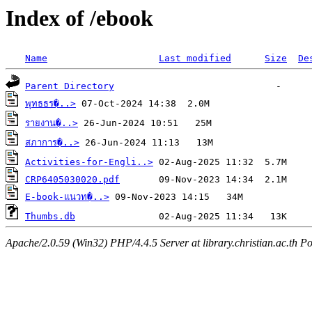
Index of /ebook
Name
Last modified
Size
De
Parent Directory
พุทธธร�..>
รายงาน�..>
สภาการ�..>
Activities-for-Engli..>
CRP6405030020.pdf
E-book-แนวท�..>
Thumbs.db
Apache/2.0.59 (Win32) PHP/4.4.5 Server at library.christian.ac.th Po