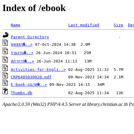
Index of /ebook
Name
Last modified
Size
De
Parent Directory
พุทธธร�..>
รายงาน�..>
สภาการ�..>
Activities-for-Engli..>
CRP6405030020.pdf
E-book-แนวท�..>
Thumbs.db
Apache/2.0.59 (Win32) PHP/4.4.5 Server at library.christian.ac.th Po