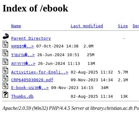
Index of /ebook
Name
Last modified
Size
De
Parent Directory
พุทธธร�..>
รายงาน�..>
สภาการ�..>
Activities-for-Engli..>
CRP6405030020.pdf
E-book-แนวท�..>
Thumbs.db
Apache/2.0.59 (Win32) PHP/4.4.5 Server at library.christian.ac.th Po