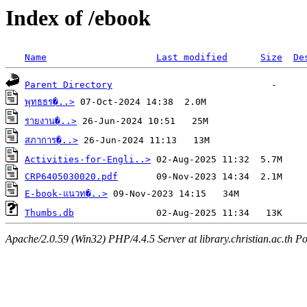
Index of /ebook
Name
Last modified
Size
De
Parent Directory
พุทธธร�..>
รายงาน�..>
สภาการ�..>
Activities-for-Engli..>
CRP6405030020.pdf
E-book-แนวท�..>
Thumbs.db
Apache/2.0.59 (Win32) PHP/4.4.5 Server at library.christian.ac.th Po