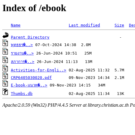
Index of /ebook
Name
Last modified
Size
De
Parent Directory
พุทธธร�..>
รายงาน�..>
สภาการ�..>
Activities-for-Engli..>
CRP6405030020.pdf
E-book-แนวท�..>
Thumbs.db
Apache/2.0.59 (Win32) PHP/4.4.5 Server at library.christian.ac.th Po