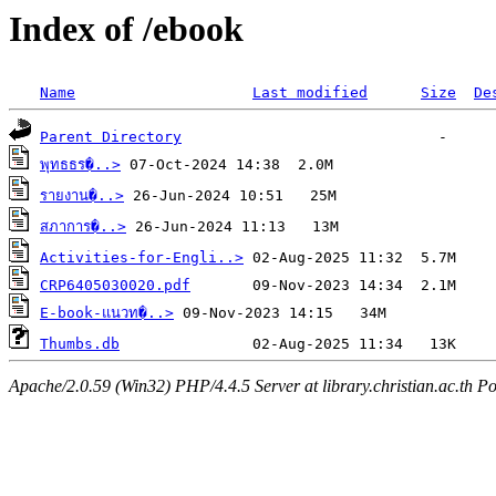
Index of /ebook
Name
Last modified
Size
De
Parent Directory
พุทธธร�..>
รายงาน�..>
สภาการ�..>
Activities-for-Engli..>
CRP6405030020.pdf
E-book-แนวท�..>
Thumbs.db
Apache/2.0.59 (Win32) PHP/4.4.5 Server at library.christian.ac.th Po