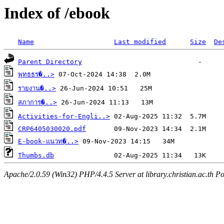
Index of /ebook
Name
Last modified
Size
De
Parent Directory
พุทธธร�..>
รายงาน�..>
สภาการ�..>
Activities-for-Engli..>
CRP6405030020.pdf
E-book-แนวท�..>
Thumbs.db
Apache/2.0.59 (Win32) PHP/4.4.5 Server at library.christian.ac.th Po